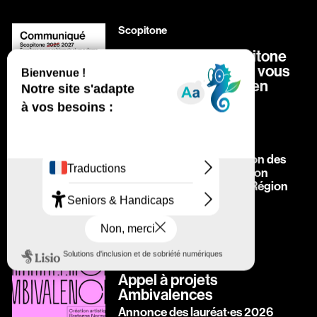
Scopitone
Communiqué | Scopitone
passe en biennale et vous
donne rendez-vous en
2027
Lettre ouverte
de réponse à la suppression des
subventions de l’association
Songo (Stereolux) par la Région
Pays de la Loire
Arts & cultures numériques
Appel à projets
Ambivalences
Annonce des lauréat·es 2026