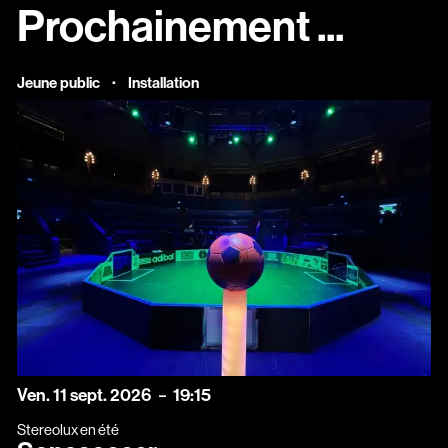
Scopitone
Prochainement
...
Accessibilité
·
Jeune public
Installation
Prévention des violences et signalement
Association Songo
Résidences
Espace pro
Partenaires
Location / Privatisation
vendredi
septembre
Ven.
11
sept.
2026
19:15
Stereolux en été