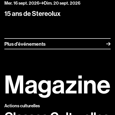
du
au
mercredi
septembre
dimanche
septembre
Mer.
16
sept.
2026
Dim.
20
sept.
2026
15 ans de Stereolux
Plus d’événements
Magazine
Actions culturelles