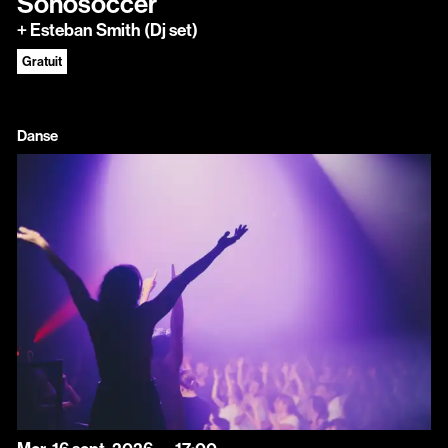
Sonosoccer
+ Esteban Smith (Dj set)
Gratuit
Danse
mercredi
septembre