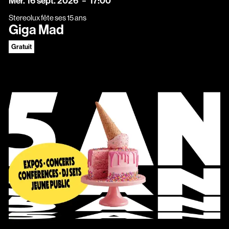
Mer.
16
sept.
2026
17:00
Stereolux fête ses 15 ans
Giga Mad
Gratuit