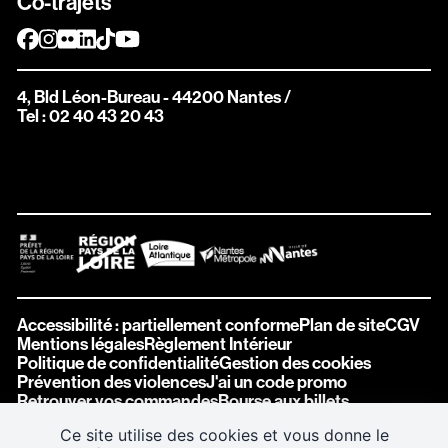
Co-trajets
4, Bld Léon-Bureau - 44200 Nantes
/
Tel : 02 40 43 20 43
Newsletters
Inscrivez vous aux différentes newsletters de Stereolux
Carte Stereolux
Abonnez-vous !
Accessibilité : partiellement conforme
Plan de site
CGV
Mentions légales
Règlement Intérieur
Politique de confidentialité
Gestion des cookies
Bon cadeau
Prévention des violences
J'ai un code promo
Offrez à vos proches de beaux moments à Stereolux
Retrouver vos commandes
Bourse aux billets
Ce site utilise des cookies et vous donne le