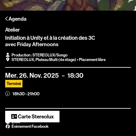
Scopitone
Agenda
Accessibilité
Atelier
Prévention des violences et signalement
Initiation à Unity et à la création des 3C
avec Friday Afternoons
Association Songo
Production : STEREOLUX/Songo
Résidences
STEREOLUX
,
Plateau Multi (4e étage)
• Placement libre
Espace pro
Mer.
26.
Nov.
2025
18:30
Partenaires
Terminé
18h30 - 21h00
Location / Privatisation
Carte Stereolux
2h30
Évènement Facebook