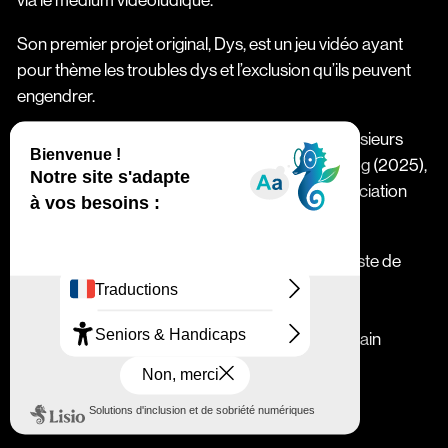
via le médium vidéoludique.
Son premier projet original, Dys, est un jeu vidéo ayant
pour thème les troubles dys et l’exclusion qu’ils peuvent
engendrer.
Friday Afternoons intervient également dans plusieurs
projets locaux, notamment la fresque Blocksmog (2025),
en collaboration avec l’artiste Guillaumit et l’association
Electroni[k].
L’équipe collabore actuellement avec une harpiste de
jazz et créatrice de musique électronique, pour
déterminer la direction artistique et les éléments
scénographiques interactifs vidéo de son prochain
spectacle.