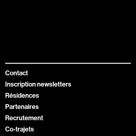
Contact
Inscription newsletters
Résidences
Newsletters
Partenaires
Inscrivez vous aux différentes newsletters de Stereolux
Recrutement
Carte Stereolux
Co-trajets
Abonnez-vous !