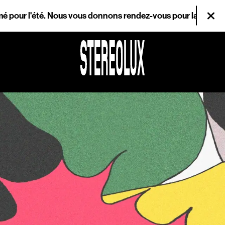
Aller au contenu principal
our l'été. Nous vous donnons rendez-vous pour la réouverture 
Fer
Agenda
Magazine
Stereolux
Arts & cultures
numériques
Infos pratiques