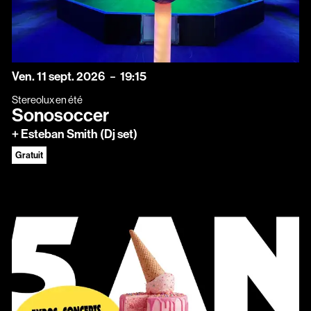
vendredi
septembre
Ven.
11
sept.
2026
19:15
Stereolux en été
Sonosoccer
+ Esteban Smith (Dj set)
Gratuit