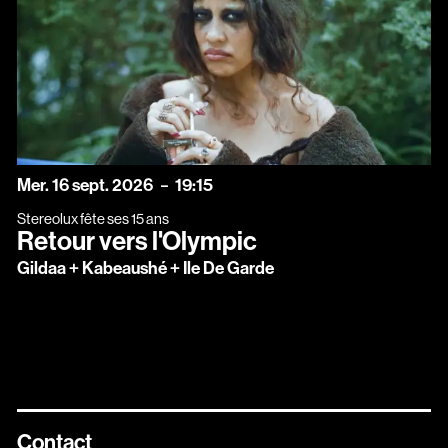
mercredi
septembre
Mer.
16
sept.
2026
19:15
Stereolux fête ses 15 ans
Retour vers l'Olympic
Gildaa + Kabeaushé + Ile De Garde
Contact