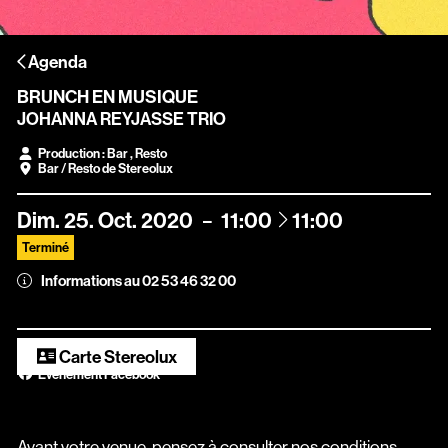
Scopitone
Agenda
Accessibilité
BRUNCH EN MUSIQUE
Prévention des violences et signalement
JOHANNA REYJASSE TRIO
Association Songo
Production : Bar , Resto
Bar / Resto de Stereolux
Résidences
à
Dim.
25.
Oct.
2020
11:00
11:00
Espace pro
Terminé
Partenaires
Informations au 02 53 46 32 00
Location / Privatisation
Carte Stereolux
Évènement Facebook
Avant votre venue, pensez à consulter nos conditions