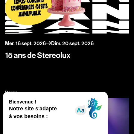
du
au
mercredi
septembre
dimanche
septembre
Mer.
16
sept.
2026
Dim.
20
sept.
2026
15 ans de Stereolux
Danse