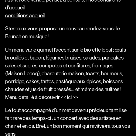
d'accueil
conditions accueil
Stereolux vous propose un nouveau rendez-vous : le
Brunch en musique !
Un menu varié qui met l’accent sur le bio et le local : œufs
brouillés et bacon, légumes braisés, salades, pancakes
salés et sucrés, compotes et confitures, fromages
(Maison Lecoq), charcuterie maison, toasts, houmous,
porridge, cakes, tartes, pastèque aux épices, boissons
chaudes et jus de fruit pressés… et même des huîtres !
Menu détaillé à découvrir << ici >>
Le tout accompagné d’un met devenu précieux tant il se
fait rare ces temps-ci : un concert avec des artistes en
chair et en os. Bref, un bon moment qui ravi(ve)ra tous vos
sens !