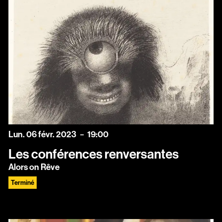
lundi
février
Lun.
06
févr.
2023
19:00
Les conférences renversantes
Alors on Rêve
Terminé