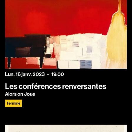
lundi
janvier
Lun.
16
janv.
2023
19:00
Les conférences renversantes
Alors on Joue
Terminé