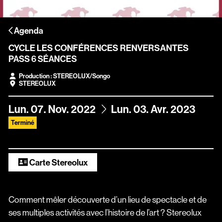
Scopitone
Agenda
Accessibilité
CYCLE LES CONFÉRENCES RENVERSANTES
Prévention des violences et signalement
PASS 6 SÉANCES
Association Songo
Production : STEREOLUX/Songo
STEREOLUX
Résidences
du
au
Lun.
07.
Nov.
2022
Lun.
03.
Avr.
2023
Espace pro
Terminé
Partenaires
Location / Privatisation
Carte Stereolux
Comment mêler découverte d’un lieu de spectacle et de
ses multiples activités avec l’histoire de l’art ? Stereolux