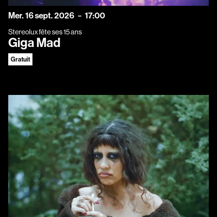
mercredi
septembre
Mer.
16
sept.
2026
17:00
Stereolux fête ses 15 ans
Giga Mad
Gratuit