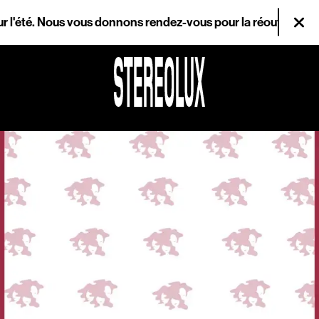
Aller au contenu principal
Nous vous donnons rendez-vous pour la réouverture le mercredi
Fer
Agenda
Magazine
Stereolux
Arts & cultures
numériques
Infos pratiques