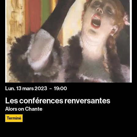
lundi
mars
Lun.
13
mars
2023
19:00
Les conférences renversantes
Alors on Chante
Terminé