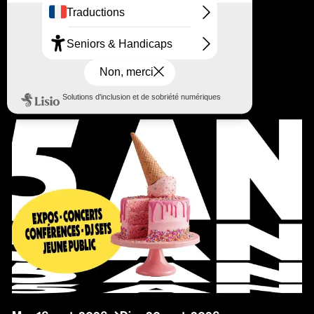
Stereolux en été
Sonosoccer
+ Esteban Smith (Dj set)
Gratuit