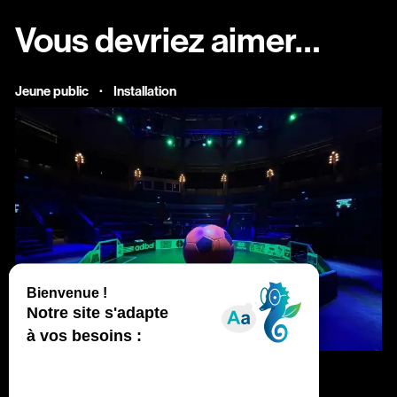
Vous devriez aimer…
·
Jeune public
Installation
vendredi
septembre
Ven.
11
sept.
2026
19:15