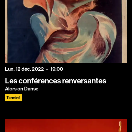
lundi
décembre
Lun.
12
déc.
2022
19:00
Les conférences renversantes
Alors on Danse
Terminé