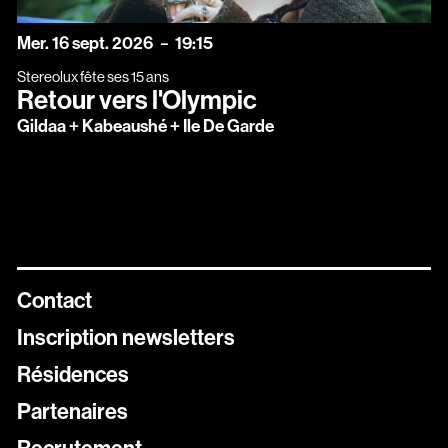
mercredi
septembre
Mer.
16
sept.
2026
19:15
Stereolux fête ses 15 ans
Retour vers l'Olympic
Gildaa + Kabeaushé + Ile De Garde
Contact
Inscription newsletters
Résidences
Newsletters
Partenaires
Inscrivez vous aux différentes newsletters de Stereolux
Recrutement