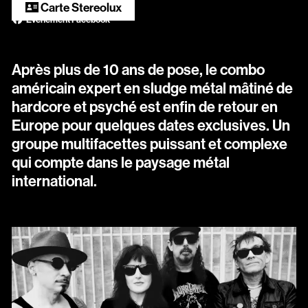
Scopitone
Carte Stereolux
Évènement Facebook
Accessibilité
Après plus de 10 ans de pose, le combo
Prévention des violences et signalement
américain expert en sludge métal mâtiné de
Association Songo
hardcore et psyché est enfin de retour en
Europe pour quelques dates exclusives. Un
Résidences
groupe multifacettes puissant et complexe
Espace pro
qui compte dans le paysage métal
international.
Partenaires
Location / Privatisation