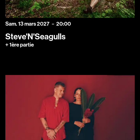
samedi
mars
Sam.
13
mars
2027
20:00
Steve'N'Seagulls
+ 1ère partie