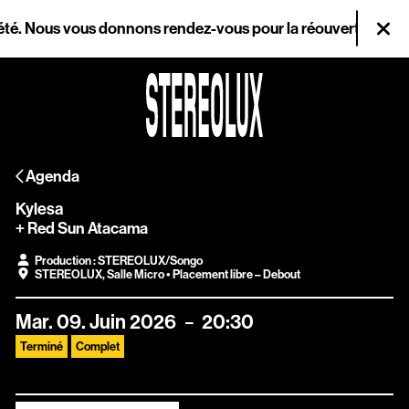
Aller au contenu principal
. Nous vous donnons rendez-vous pour la réouverture le mercre
Fer
Agenda
Agenda
Magazine
Kylesa
Stereolux
+ Red Sun Atacama
Production : STEREOLUX/Songo
Arts & cultures
STEREOLUX
,
Salle Micro
• Placement libre – Debout
numériques
Mar.
09.
Juin
2026
20:30
Terminé
Complet
Infos pratiques