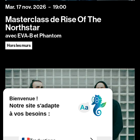
mardi
novembre
Mar.
17
nov.
2026
19:00
Masterclass de Rise Of The
Northstar
avec EVA-B et Phantom
Hors les murs