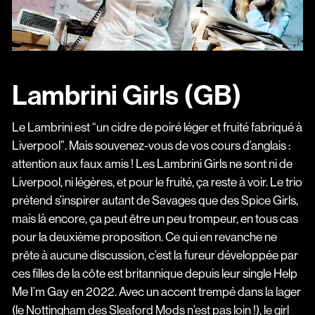
Lambrini Girls (GB)
Le Lambrini est “un cidre de poiré léger et fruité fabriqué à
Liverpool”. Mais souvenez-vous de vos cours d’anglais :
attention aux faux amis ! Les Lambrini Girls ne sont ni de
Liverpool, ni légères, et pour le fruité, ça reste à voir. Le trio
prétend s’inspirer autant de Savages que des Spice Girls,
mais là encore, ça peut être un peu trompeur, en tous cas
pour la deuxième proposition. Ce qui en revanche ne
prête à aucune discussion, c’est la fureur développée par
ces filles de la côte est britannique depuis leur single Help
Me I’m Gay en 2022. Avec un accent trempé dans la lager
(le Nottingham des Sleaford Mods n’est pas loin !), le girl