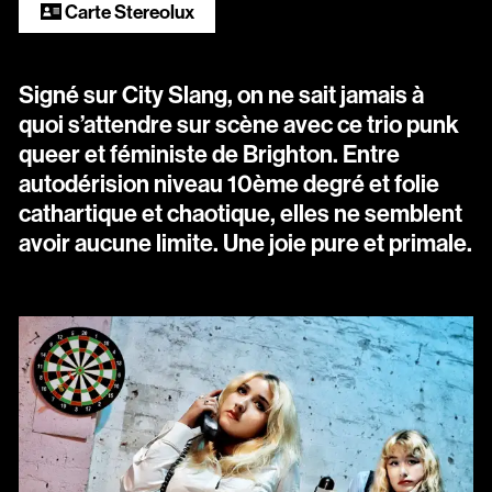
Scopitone
Carte Stereolux
Accessibilité
Signé sur City Slang, on ne sait jamais à
Prévention des violences et signalement
quoi s’attendre sur scène avec ce trio punk
queer et féministe de Brighton. Entre
Association Songo
autodérision niveau 10ème degré et folie
Résidences
cathartique et chaotique, elles ne semblent
avoir aucune limite. Une joie pure et primale.
Espace pro
Partenaires
Location / Privatisation