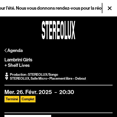
Aller au contenu principal
r l'été. Nous vous donnons rendez-vous pour la réouverture le
Fer
Agenda
Agenda
Magazine
Lambrini Girls
Stereolux
+ Shelf Lives
Production : STEREOLUX/Songo
Arts & cultures
STEREOLUX
,
Salle Micro
• Placement libre – Debout
numériques
Mer.
26.
Févr.
2025
20:30
Terminé
Complet
Infos pratiques