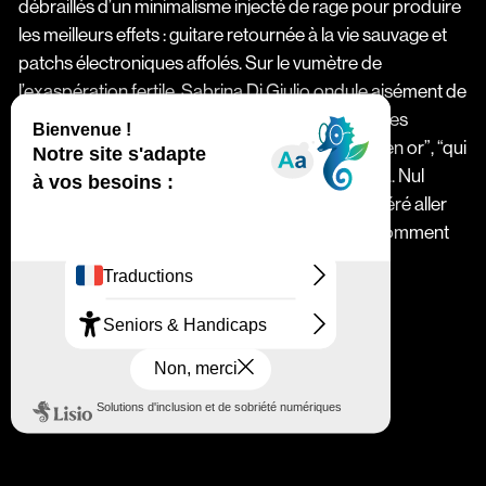
débraillés d’un minimalisme injecté de rage pour produire
les meilleurs effets : guitare retournée à la vie sauvage et
patchs électroniques affolés. Sur le vumètre de
l’exaspération fertile, Sabrina Di Giulio ondule aisément de
l’indice Peaches à celui Dry Cleanin” et expose ses
préférences : elle aime les filles “avec des dents en or”, “qui
ne sourient jamais”, “qui ne portent pas de rose”... Nul
doute qu’avec son guitariste Jonny, iels ont préféré aller
voir Oppenheimer… Même s’iels savaient déjà comment
tout allait exploser.