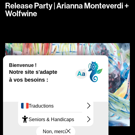
Release Party | Arianna Monteverdi +
Wolfwine
vendredi
octobre
Ven.
30
oct.
2026
20:30