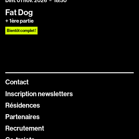
dimanche
novembre
Dim.
01
nov.
2026
18:30
Fat Dog
+ 1ère partie
Bientôt complet !
Contact
Inscription newsletters
Résidences
Newsletters
Partenaires
Inscrivez vous aux différentes newsletters de Stereolux
Recrutement
Carte Stereolux