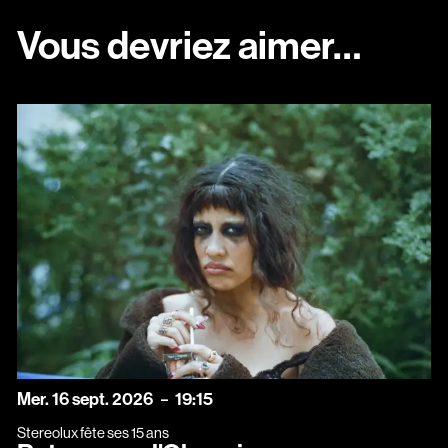
Vous devriez aimer…
mercredi
septembre
Mer.
16
sept.
2026
19:15
Stereolux fête ses 15 ans