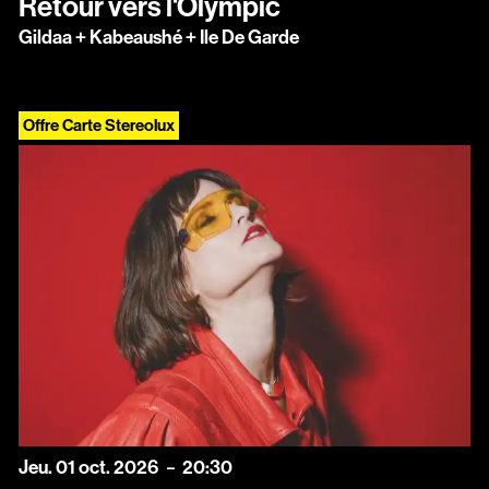
Retour vers l'Olympic
Gildaa + Kabeaushé + Ile De Garde
Offre Carte Stereolux
jeudi
octobre
Jeu.
01
oct.
2026
20:30