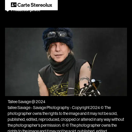
Scopitone
Carte Stereolux
Production
privée
Accessibilité
Prévention des violences et signalement
Association Songo
Résidences
Espace pro
Partenaires
Location / Privatisation
Tallee Savage @ 2024
tallee Savage - Savage Photography - Copyright 2024 © The
photographer owns the rights to the image and it may not be sold,
published, edited, reproduced, cropped or altered in any way without
the photographer's permission. © © The photographer owns the
rights to the image and it may not be sold, published, edited,