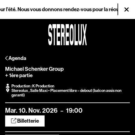
Aller au contenu principal
l'été. Nous vous donnons rendez-vous pour la réouverture le m
Fer
Agenda
Agenda
Magazine
Michael Schenker Group
Stereolux
+ 1ère partie
Production : K Production
Arts & cultures
Stereolux
,
Salle Maxi
• Placement libre – debout (balcon assis non
garanti)
numériques
Mar.
10.
Nov.
2026
19:00
Infos pratiques
Billetterie