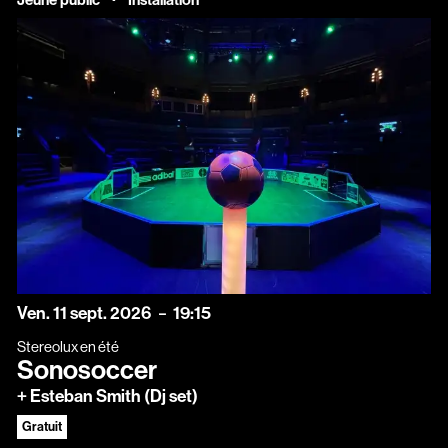
vendredi
septembre
Ven.
11
sept.
2026
19:15
Stereolux en été
Sonosoccer
+ Esteban Smith (Dj set)
Gratuit