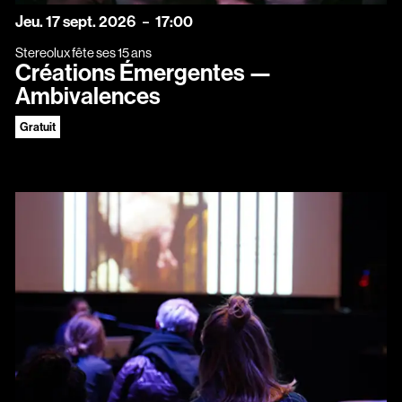
jeudi
septembre
Jeu.
17
sept.
2026
17:00
Stereolux fête ses 15 ans
Créations Émergentes —
Ambivalences
Gratuit