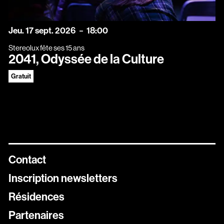
jeudi
septembre
Jeu.
17
sept.
2026
18:00
Stereolux fête ses 15 ans
2041, Odyssée de la Culture
Gratuit
Contact
Inscription newsletters
Résidences
Newsletters
Partenaires
Inscrivez vous aux différentes newsletters de Stereolux