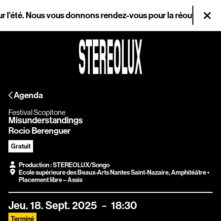
Aller au contenu principal
'été. Nous vous donnons rendez-vous pour la réouverture le me
Fer
Agenda
Agenda
Magazine
Festival Scopitone
Misunderstandings
Stereolux
Rocio Berenguer
Arts & cultures
Gratuit
Production : STEREOLUX/Songo
numériques
Ecole supérieure des Beaux-Arts Nantes Saint-Nazaire
,
Amphitéâtre
•
Placement libre – Assis
Infos pratiques
Jeu.
18.
Sept.
2025
18:30
Terminé