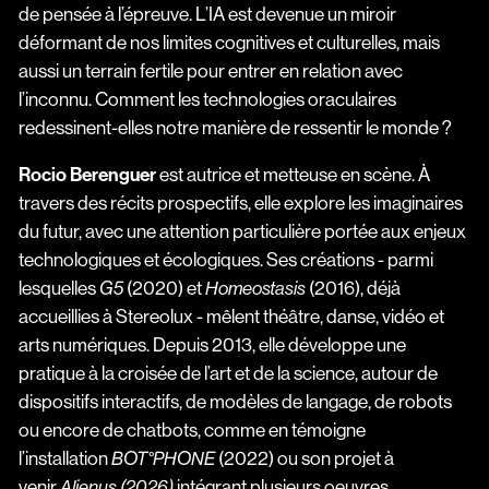
de pensée à l’épreuve. L’IA est devenue un miroir
déformant de nos limites cognitives et culturelles, mais
aussi un terrain fertile pour entrer en relation avec
l’inconnu. Comment les technologies oraculaires
redessinent-elles notre manière de ressentir le monde ?
Rocio Berenguer
est autrice et metteuse en scène. À
travers des récits prospectifs, elle explore les imaginaires
du futur, avec une attention particulière portée aux enjeux
technologiques et écologiques. Ses créations - parmi
lesquelles
(2020) et
(2016), déjà
G5
Homeostasis
accueillies à Stereolux - mêlent théâtre, danse, vidéo et
arts numériques. Depuis 2013, elle développe une
pratique à la croisée de l’art et de la science, autour de
dispositifs interactifs, de modèles de langage, de robots
ou encore de chatbots, comme en témoigne
l’installation
(2022) ou son projet à
BOT°PHONE
venir
intégrant plusieurs oeuvres
Alienus (2026)