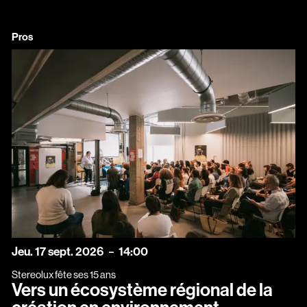
Pros
jeudi
septembre
Jeu.
17
sept.
2026
14:00
Stereolux fête ses 15 ans
Vers un écosystème régional de la