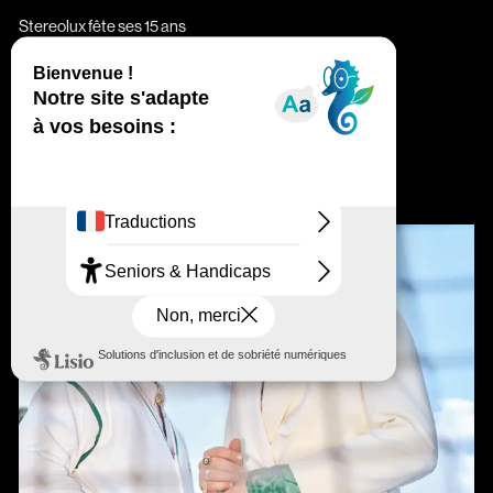
Stereolux fête ses 15 ans
Miley Serious + Lou Nour (Fka
Sicaria) + ATOEM +
Komfortrauschen
+ Errances Nocturnes par le collectif Kluster