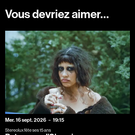
Vous devriez aimer…
mercredi
septembre
Mer.
16
sept.
2026
19:15
Stereolux fête ses 15 ans