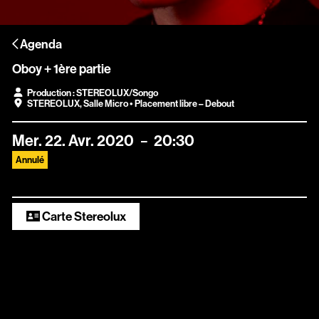
Scopitone
Agenda
Accessibilité
Oboy + 1ère partie
Prévention des violences et signalement
Production : STEREOLUX/Songo
STEREOLUX
,
Salle Micro
• Placement libre – Debout
Association Songo
Résidences
Mer.
22.
Avr.
2020
20:30
Annulé
Espace pro
Partenaires
Carte Stereolux
Location / Privatisation