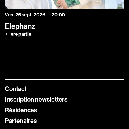
vendredi
septembre
Ven.
25
sept.
2026
20:00
Elephanz
+ 1ère partie
Contact
Inscription newsletters
Résidences
Newsletters
Partenaires
Inscrivez vous aux différentes newsletters de Stereolux