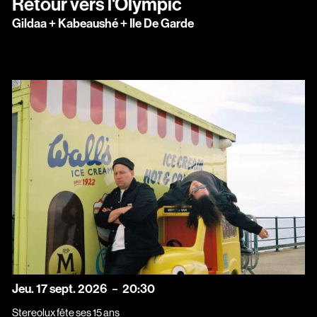
Retour vers l'Olympic
Gildaa + Kabeaushé + Ile De Garde
jeudi
septembre
Jeu.
17
sept.
2026
20:30
Stereolux fête ses 15 ans