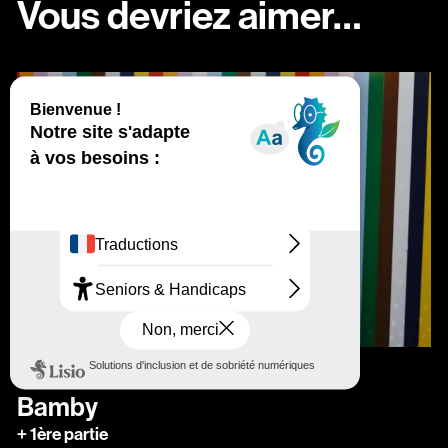
Vous devriez aimer…
samedi
décembre
Sam.
05
déc.
2026
20:30
Bamby
+ 1ère partie