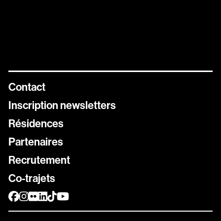
Contact
Inscription newsletters
Résidences
Newsletters
Partenaires
Inscrivez vous aux différentes newsletters de Stereolux
Recrutement
Carte Stereolux
Co-trajets
Abonnez-vous !
Bon cadeau