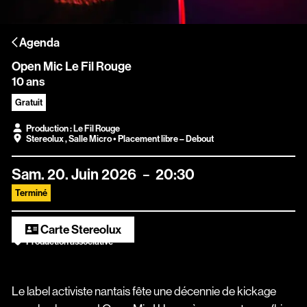
Scopitone
Agenda
Accessibilité
Open Mic Le Fil Rouge
Prévention des violences et signalement
10 ans
Association Songo
Gratuit
Production : Le Fil Rouge
Résidences
Stereolux
,
Salle Micro
• Placement libre – Debout
Espace pro
Sam.
20.
Juin
2026
20:30
Partenaires
Terminé
Location / Privatisation
Carte Stereolux
Production
associative
Le label activiste nantais fête une décennie de kickage