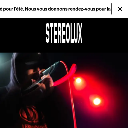
Aller au contenu principal
é pour l'été. Nous vous donnons rendez-vous pour la réouvertu
Fer
Agenda
Magazine
Stereolux
Arts & cultures
numériques
Infos pratiques