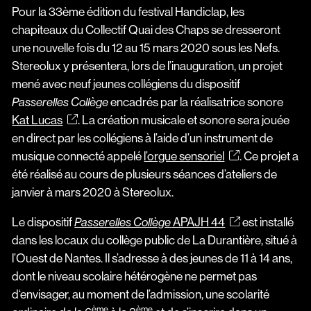
Pour la 33ème édition du festival Handiclap, les
chapiteaux du Collectif Quai des Chaps se dresseront
une nouvelle fois du 12 au 15 mars 2020 sous les Nefs.
Stereolux y présentera, lors de l’inauguration, un projet
mené avec neuf jeunes collégiens du dispositif
Passerelles Collège
encadrés par la réalisatrice sonore
Kat Lucas
. La création musicale et sonore sera jouée
en direct par les collégiens à l’aide d’un instrument de
musique connecté appelé
l’orgue sensoriel
. Ce projet a
été réalisé au cours de plusieurs séances d’ateliers de
janvier à mars 2020 à Stereolux.
Le dispositif
Passerelles Collège
APAJH 44
est installé
dans les locaux du collège public de La Durantière, situé à
l’Ouest de Nantes. Il s’adresse à des jeunes de 11 à 14 ans,
dont le niveau scolaire hétérogène ne permet pas
d‘envisager, au moment de l’admission, une scolarité
ème
ème