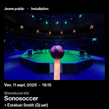
·
Jeune public
Installation
vendredi
septembre
Ven.
11
sept.
2026
19:15
Stereolux en été
Sonosoccer
+ Esteban Smith (Dj set)