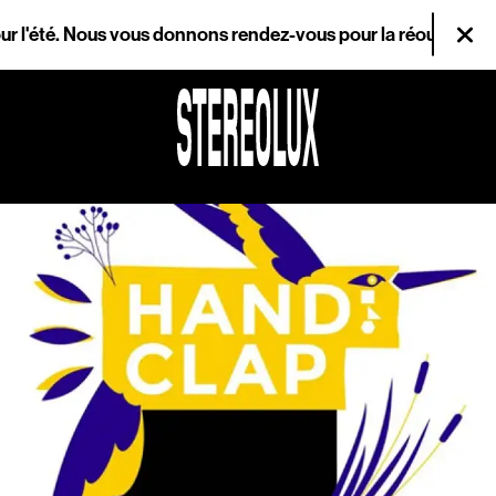
Aller au contenu principal
été. Nous vous donnons rendez-vous pour la réouverture le mer
Fer
Agenda
Magazine
Stereolux
Arts & cultures
numériques
Infos pratiques