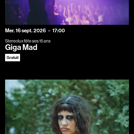
mercredi
septembre
Mer.
16
sept.
2026
17:00
Stereolux fête ses 15 ans
Giga Mad
Gratuit