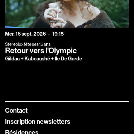
mercredi
septembre
Mer.
16
sept.
2026
19:15
Stereolux fête ses 15 ans
Retour vers l'Olympic
Gildaa + Kabeaushé + Ile De Garde
Contact
Inscription newsletters
Résidences