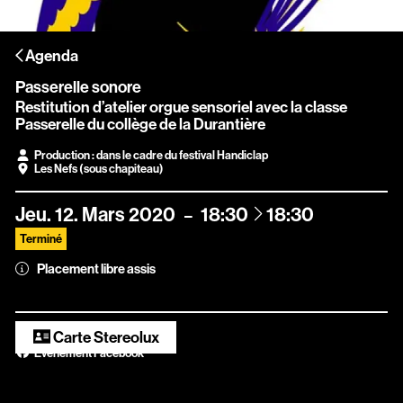
Scopitone
Agenda
Accessibilité
Passerelle sonore
Prévention des violences et signalement
Restitution d’atelier orgue sensoriel avec la classe
Passerelle du collège de la Durantière
Association Songo
Production : dans le cadre du festival Handiclap
Les Nefs (sous chapiteau)
Résidences
Espace pro
à
Jeu.
12.
Mars
2020
18:30
18:30
Terminé
Partenaires
Placement libre assis
Location / Privatisation
Carte Stereolux
Évènement Facebook