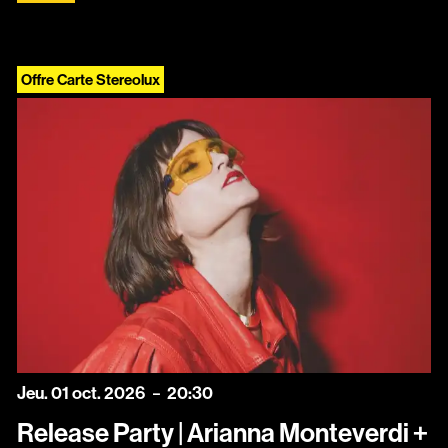
Offre Carte Stereolux
jeudi
octobre
Jeu.
01
oct.
2026
20:30
Release Party | Arianna Monteverdi +