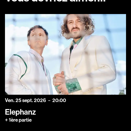
vendredi
septembre
Ven.
25
sept.
2026
20:00
Elephanz
+ 1ère partie