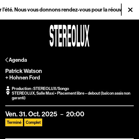
Aller au contenu principal
é. Nous vous donnons rendez-vous pour la réouverture le mercr
Fer
Agenda
Agenda
Magazine
Patrick Watson
Stereolux
+ Hohnen Ford
Production : STEREOLUX/Songo
Arts & cultures
STEREOLUX
,
Salle Maxi
• Placement libre – debout (balcon assis non
garanti)
numériques
Ven.
31.
Oct.
2025
20:00
Infos pratiques
Terminé
Complet