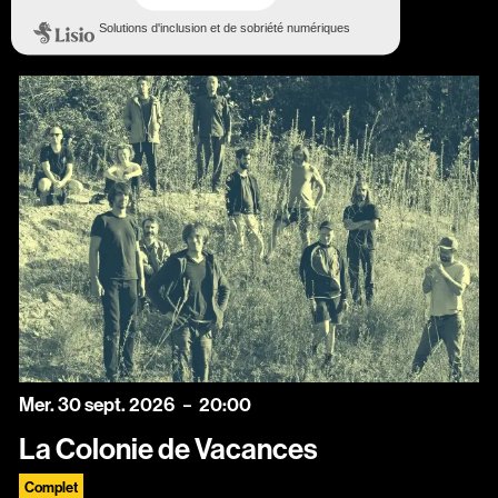
mercredi
septembre
Mer.
30
sept.
2026
20:00
La Colonie de Vacances
Complet