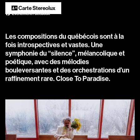
Scopitone
Carte Stereolux
Évènement Facebook
Accessibilité
Prévention des violences et signalement
Les compositions du québécois sont à la
fois introspectives et vastes. Une
Association Songo
symphonie du “silence”, mélancolique et
Résidences
poétique, avec des mélodies
bouleversantes et des orchestrations d’un
Espace pro
raffinement rare. Close To Paradise.
Partenaires
Location / Privatisation