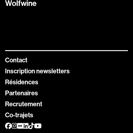
Wolfwine
Contact
Inscription newsletters
Résidences
Newsletters
Partenaires
Inscrivez vous aux différentes newsletters de Stereolux
Recrutement
Carte Stereolux
Co-trajets
Abonnez-vous !