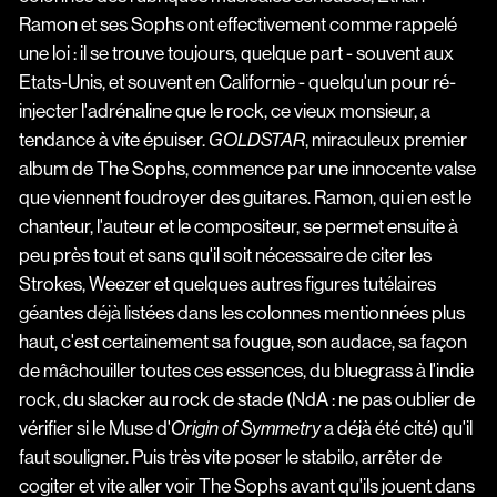
Ramon et ses Sophs ont effectivement comme rappelé
une loi : il se trouve toujours, quelque part - souvent aux
Etats-Unis, et souvent en Californie - quelqu'un pour ré-
injecter l'adrénaline que le rock, ce vieux monsieur, a
tendance à vite épuiser.
, miraculeux premier
GOLDSTAR
album de The Sophs, commence par une innocente valse
que viennent foudroyer des guitares. Ramon, qui en est le
chanteur, l'auteur et le compositeur, se permet ensuite à
peu près tout et sans qu'il soit nécessaire de citer les
Strokes, Weezer et quelques autres figures tutélaires
géantes déjà listées dans les colonnes mentionnées plus
haut, c'est certainement sa fougue, son audace, sa façon
de mâchouiller toutes ces essences, du bluegrass à l'indie
rock, du slacker au rock de stade (NdA : ne pas oublier de
vérifier si le Muse d'
a déjà été cité) qu'il
Origin of Symmetry
faut souligner. Puis très vite poser le stabilo, arrêter de
cogiter et vite aller voir The Sophs avant qu'ils jouent dans