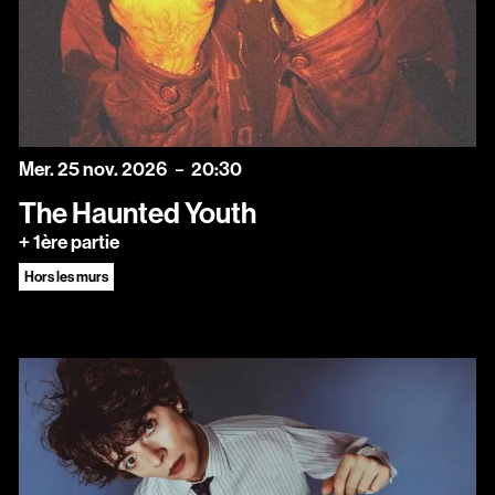
mercredi
novembre
Mer.
25
nov.
2026
20:30
The Haunted Youth
+ 1ère partie
Hors les murs