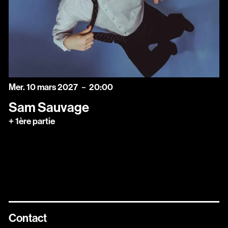
mercredi
mars
Mer.
10
mars
2027
20:00
Sam Sauvage
+ 1ère partie
Contact