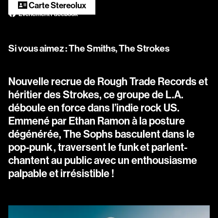
Scopitone
Carte Stereolux
Évènement Facebook
Accessibilité
Si vous aimez : The Smiths, The Strokes
Prévention des violences et signalement
Association Songo
Nouvelle recrue de Rough Trade Records et
Résidences
héritier des Strokes, ce groupe de L.A.
déboule en force dans l’indie rock US.
Espace pro
Emmené par Ethan Ramon à la posture
dégénérée, The Sophs basculent dans le
Partenaires
pop-punk , traversent le funk et parlent-
Location / Privatisation
chantent au public avec un enthousiasme
palpable et irrésistible !