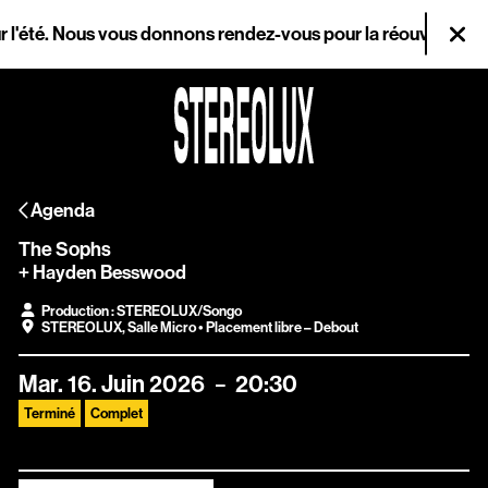
Aller au contenu principal
té. Nous vous donnons rendez-vous pour la réouverture le merc
Fer
Agenda
Agenda
Magazine
The Sophs
Stereolux
+ Hayden Besswood
Production : STEREOLUX/Songo
Arts & cultures
STEREOLUX
,
Salle Micro
• Placement libre – Debout
numériques
Mar.
16.
Juin
2026
20:30
Terminé
Complet
Infos pratiques