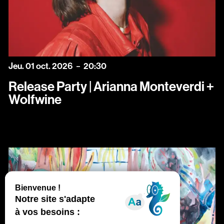
jeudi
octobre
Jeu.
01
oct.
2026
20:30
Release Party | Arianna Monteverdi +
Wolfwine