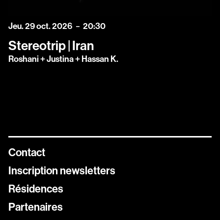
jeudi
octobre
Jeu.
29
oct.
2026
20:30
Stereotrip | Iran
Roshani + Justina + Hassan K.
Contact
Inscription newsletters
Résidences
Newsletters
Partenaires
Inscrivez vous aux différentes newsletters de Stereolux