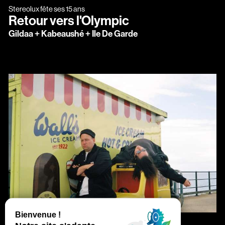
Stereolux fête ses 15 ans
Retour vers l'Olympic
Gildaa + Kabeaushé + Ile De Garde
jeudi
septembre
Jeu.
17
sept.
2026
20:30