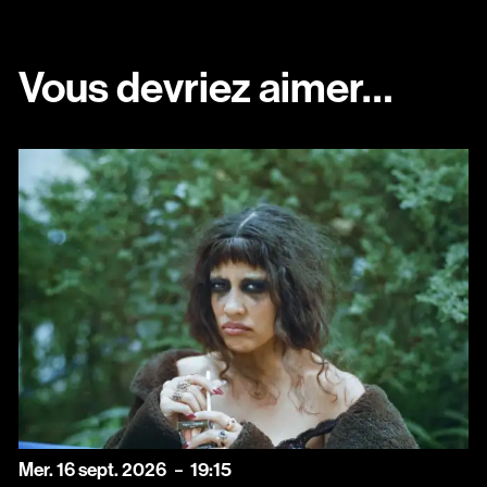
Vous devriez aimer…
mercredi
septembre
Mer.
16
sept.
2026
19:15