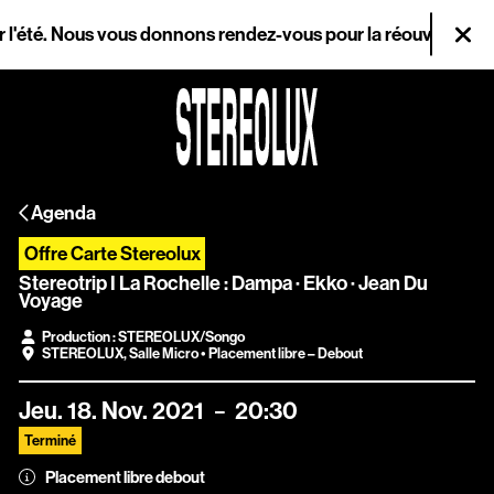
Aller au contenu principal
té. Nous vous donnons rendez-vous pour la réouverture le merc
Fer
Agenda
Agenda
Magazine
Offre Carte Stereolux
Stereolux
Stereotrip I La Rochelle : Dampa · Ekko · Jean Du
Voyage
Arts & cultures
Production : STEREOLUX/Songo
STEREOLUX
,
Salle Micro
• Placement libre – Debout
numériques
Jeu.
18.
Nov.
2021
20:30
Infos pratiques
Terminé
Placement libre debout