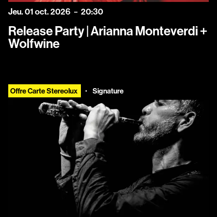
jeudi
octobre
Jeu.
01
oct.
2026
20:30
Release Party | Arianna Monteverdi +
Wolfwine
·
Offre Carte Stereolux
Signature