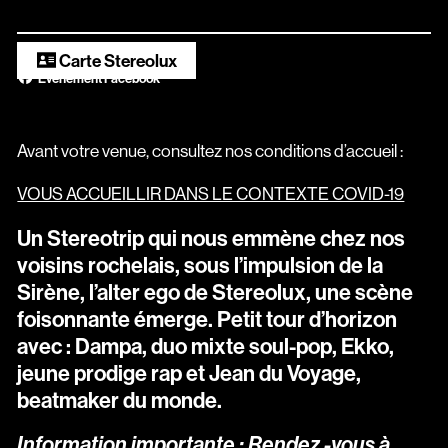
Scopitone
Carte Stereolux
Accessibilité
Évènement Facebook
Prévention des violences et signalement
Association Songo
Avant votre venue, consultez nos conditions d’accueil :
Résidences
VOUS ACCUEILLIR DANS LE CONTEXTE COVID-19
Espace pro
Un Stereotrip qui nous emmène chez nos
voisins rochelais, sous l’impulsion de la
Partenaires
Sirène, l’alter ego de Stereolux, une scène
foisonnante émerge. Petit tour d’horizon
Location / Privatisation
avec : Dampa, duo mixte soul-pop, Ekko,
jeune prodige rap et Jean du Voyage,
beatmaker du monde.
Information importante : Rendez -vous à