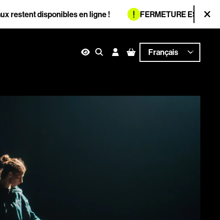
Information :
t disponibles en ligne !
FERMETURE ESTIVALE
L'accuei
Fer
ces et signalement
n