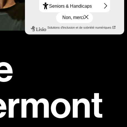
e
rmont