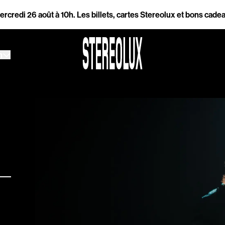
26 août à 10h.
Les billets, cartes Stereolux et bons cadeaux resten
h
h
Accessibilité
Prévention des violen
Association Songo
Résidences
Espace pro
Partenaires
Location / Privatisatio
es