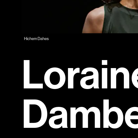
Hichem Dahes
Lorain
Dambe