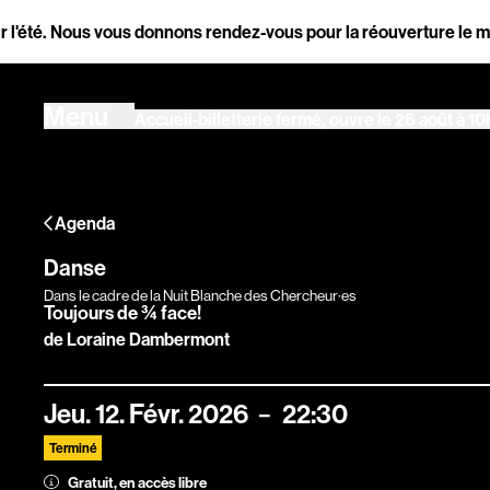
Aller au contenu principal
. Nous vous donnons rendez-vous pour la réouverture le mercredi 
Ouvrir la navigation principale
Menu
Accueil-billetterie fermé, ouvre le 26 août à 10
Ouvrir la navigation principale
Menu
Accueil-billetterie fermé, ouvre le 26 août à 10
Agenda
Agenda
Magazine
Danse
Dans le cadre de la Nuit Blanche des Chercheur·es
Toujours de ¾ face!
Stereolux
de Loraine Dambermont
Jeu.
12.
Févr.
2026
22:30
Arts & cultur
Terminé
Gratuit, en accès libre