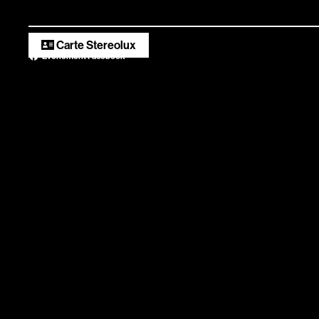
numériques
Carte Stereolux
Évènement Facebook
Infos pratiqu
Scopitone