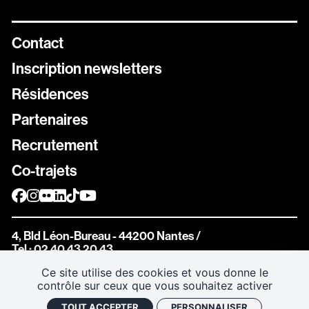
Contact
Inscription newsletters
Résidences
Newsletters
Partenaires
Inscrivez vous aux différentes newsletters de Stereolux
Recrutement
Carte Stereolux
Co-trajets
Abonnez-vous !
Bon cadeau
4, Bld Léon-Bureau - 44200 Nantes
/
Offrez à vos proches de beaux moments à Stereolux
Tel : 02 40 43 20 43
Ce site utilise des cookies et vous donne le
contrôle sur ceux que vous souhaitez activer
TOUT ACCEPTER
PERSONNALISER