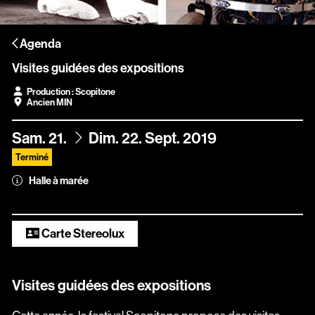
Scopitone
Agenda
Accessibilité
Visites guidées des expositions
Prévention des violences et signalement
Production : Scopitone
Ancien MIN
Association Songo
Résidences
du
au
Sam.
21.
Dim.
22.
Sept.
2019
Terminé
Espace pro
Halle à marée
Partenaires
Location / Privatisation
Carte Stereolux
Visites guidées des expositions