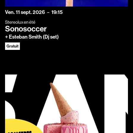
vendredi
septembre
Ven.
11
sept.
2026
19:15
Stereolux en été
Sonosoccer
+ Esteban Smith (Dj set)
Gratuit