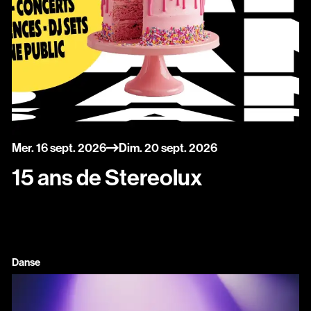
du
au
mercredi
septembre
dimanche
septembre
Mer.
16
sept.
2026
Dim.
20
sept.
2026
15 ans de Stereolux
Danse