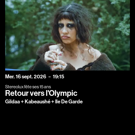
mercredi
septembre
Mer.
16
sept.
2026
19:15
Stereolux fête ses 15 ans
Retour vers l'Olympic
Gildaa + Kabeaushé + Ile De Garde