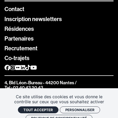
Contact
Inscription newsletters
Résidences
Newsletters
Partenaires
Inscrivez vous aux différentes newsletters de Stereolux
Recrutement
Carte Stereolux
Co-trajets
Abonnez-vous !
Bon cadeau
4, Bld Léon-Bureau - 44200 Nantes
/
Offrez à vos proches de beaux moments à Stereolux
Tel : 02 40 43 20 43
Ce site utilise des cookies et vous donne le
contrôle sur ceux que vous souhaitez activer
TOUT ACCEPTER
PERSONNALISER