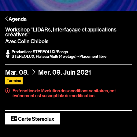
Scopitone
Agenda
Accessibilité
Workshop "LIDARs, Interfaçage et applications
Prévention des violences et signalement
créatives"
Avec Colin Chibois
Association Songo
Production : STEREOLUX/Songo
STEREOLUX
,
Plateau Multi (4e étage)
• Placement libre
Résidences
du
au
Espace pro
Mar.
08.
Mer.
09.
Juin
2021
Terminé
Partenaires
En fonction de l'évolution des conditions sanitaires, cet
événement est susceptible de modification.
Location / Privatisation
Carte Stereolux