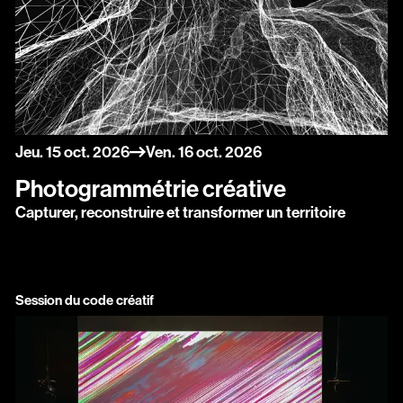
du
au
jeudi
octobre
vendredi
octobre
Jeu.
15
oct.
2026
Ven.
16
oct.
2026
Photogrammétrie créative
Capturer, reconstruire et transformer un territoire
Session du code créatif