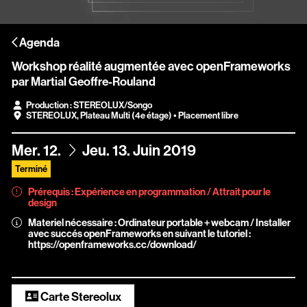
Scopitone
Agenda
Accessibilité
Workshop réalité augmentée avec openFrameworks
Prévention des violences et signalement
par Martial Geoffre-Rouland
Association Songo
Production : STEREOLUX/Songo
STEREOLUX
,
Plateau Multi (4e étage)
• Placement libre
Résidences
du
au
Mer.
12.
Jeu.
13.
Juin
2019
Espace pro
Terminé
Partenaires
Prérequis : Expérience en programmation / Attrait pour le
design
Location / Privatisation
Materiel nécessaire : Ordinateur portable + webcam / Installer
avec succés openFrameworks en suivant le tutoriel :
https://openframeworks.cc/download/
Carte Stereolux