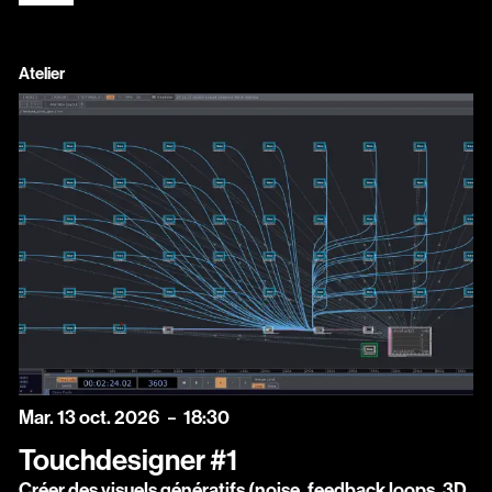
Atelier
mardi
octobre
Mar.
13
oct.
2026
18:30
Touchdesigner #1
Créer des visuels génératifs (noise, feedback loops, 3D