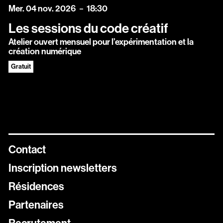
mercredi
novembre
Mer.
04
nov.
2026
18:30
Les sessions du code créatif
Atelier ouvert mensuel pour l’expérimentation et la
création numérique
Gratuit
Contact
Inscription newsletters
Résidences
Newsletters
Partenaires
Inscrivez vous aux différentes newsletters de Stereolux