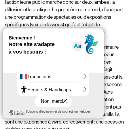
l’action jeune public marche donc sur deux jambes : la
diffusion et la pratique. La première comprend, d’une part
une programmation de spectacles ou d’expositions
spécifiques (voir ci-dessous) qui font l’objet de
représentations publiques et de représentations
scolaires ; d’autre part des concerts scolaires
organisés ad hoc (c’est ainsi que des élèves de primaire
ont pu voir, ces dernières années, Gong Gong, Hocus
Pocus, Pony Pony Run Run, French Cowboy et bien
d’autres). La seconde jambe est moins visible. Il s’agit
d’ateliers de création menés par un artiste, avec ses outils,
autour d’un projet précis : dessin animé, montage sonore,
narratif ou musical, voire dispositif multimédia... Dans
certains cas, ces travaux sont intégrés à une création
publique de l’artiste. Ces ateliers ne sont absolument pas
conçus comme l’amorce d’une formation individuelle. Ils
sont une expérience à vivre, collectivement : une occasion