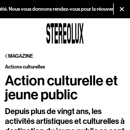
Aller au contenu principal
été. Nous vous donnons rendez-vous pour la réouverture le mer
Fer
Agenda
MAGAZINE
Magazine
Actions culturelles
Stereolux
Action culturelle et
Arts & cultures
jeune public
numériques
Depuis plus de vingt ans, les
Infos pratiques
activités artistiques et culturelles à