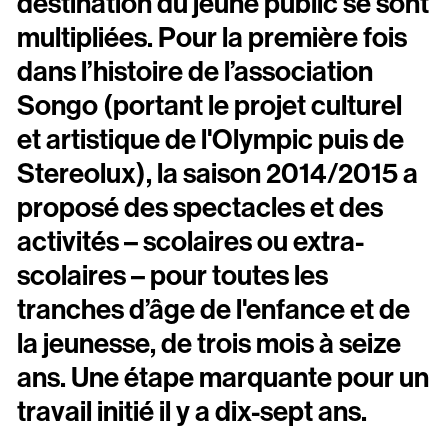
Scopitone
destination du jeune public se sont
multipliées. Pour la première fois
dans l’histoire de l’association
Accessibilité
Songo (portant le projet culturel
Prévention des violences et signalement
et artistique de l'Olympic puis de
Association Songo
Stereolux), la saison 2014/2015 a
Résidences
proposé des spectacles et des
Espace pro
activités – scolaires ou extra-
scolaires – pour toutes les
Partenaires
tranches d’âge de l'enfance et de
Location / Privatisation
la jeunesse, de trois mois à seize
ans. Une étape marquante pour un
travail initié il y a dix-sept ans.