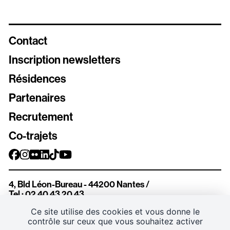
Contact
Inscription newsletters
Résidences
Newsletters
Partenaires
Inscrivez vous aux différentes newsletters de Stereolux
Recrutement
Carte Stereolux
Co-trajets
Abonnez-vous !
Bon cadeau
4, Bld Léon-Bureau - 44200 Nantes
/
Offrez à vos proches de beaux moments à Stereolux
Tel : 02 40 43 20 43
Ce site utilise des cookies et vous donne le
contrôle sur ceux que vous souhaitez activer