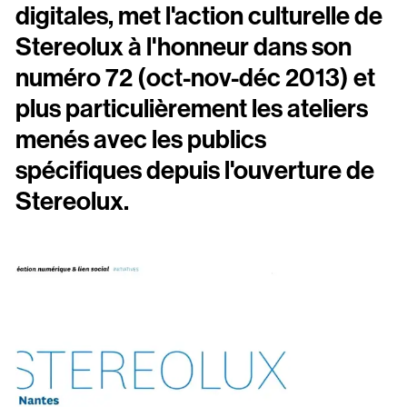
Scopitone
digitales, met l'action culturelle de
Stereolux à l'honneur dans son
Accessibilité
numéro 72 (oct-nov-déc 2013) et
Prévention des violences et signalement
plus particulièrement les ateliers
menés avec les publics
Association Songo
spécifiques depuis l'ouverture de
Résidences
Stereolux.
Espace pro
Partenaires
Location / Privatisation