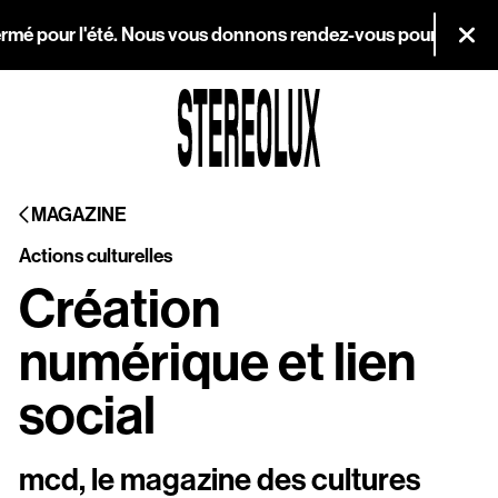
Aller au contenu principal
rmé pour l'été. Nous vous donnons rendez-vous pour la réouver
Fer
Agenda
MAGAZINE
Magazine
Actions culturelles
Stereolux
Création
Arts & cultures
numérique et lien
numériques
social
Infos pratiques
mcd, le magazine des cultures