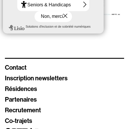
Contact
Inscription newsletters
Résidences
Newsletters
Partenaires
Inscrivez vous aux différentes newsletters de Stereolux
Recrutement
Carte Stereolux
Co-trajets
Abonnez-vous !