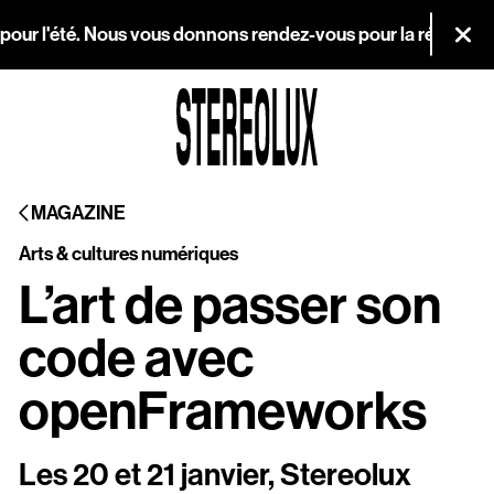
Aller au contenu principal
 pour l'été. Nous vous donnons rendez-vous pour la réouvertur
Fer
Agenda
MAGAZINE
Magazine
Arts & cultures numériques
Stereolux
L’art de passer son
Arts & cultures
code avec
numériques
openFrameworks
Infos pratiques
Les 20 et 21 janvier, Stereolux