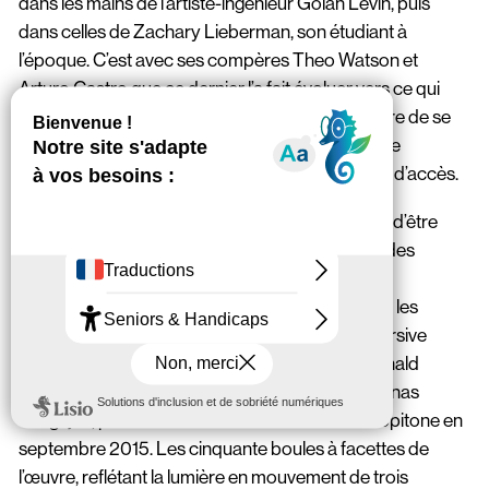
dans les mains de l’artiste-ingénieur Golan Levin, puis
dans celles de Zachary Lieberman, son étudiant à
l’époque. C’est avec ses compères Theo Watson et
Arturo Castro que ce dernier l’a fait évoluer vers ce qui
deviendra openFrameworks, qui permet en outre de se
familiariser de manière plus fluide avec le langage
informatique C++ réputé – avec raison – difficile d’accès.
Pas de panique, l’intérêt d’openFrameworks est d’être
rapidement opérationnel et de pouvoir réaliser des
projets créatifs dans un langage informatique
relativement simplifié. A moins de se lancer dans les
grandes manœuvres, comme l’installation immersive
lumineuse et sonore Light Leaks de Kyle McDonald
(également présent à Stereolux en janvier) et Jonas
Jongejan, présentée lors du dernier festival Scopitone en
septembre 2015. Les cinquante boules à facettes de
l’œuvre, reflétant la lumière en mouvement de trois