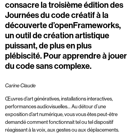
Scopitone
consacre la troisième édition des
Journées du code créatif à la
Accessibilité
découverte d’openFrameworks,
Prévention des violences et signalement
un outil de création artistique
puissant, de plus en plus
Association Songo
plébiscité. Pour apprendre à jouer
Résidences
du code sans complexe.
Espace pro
Partenaires
Carine Claude
Location / Privatisation
Œuvres d’art génératives, installations interactives,
performances audiovisuelles… Au détour d’une
exposition
d’art numérique, vous vous êtes peut-être
demandé comment fonctionnait tel ou tel dispositif
réagissant à la voix, aux gestes ou aux déplacements.