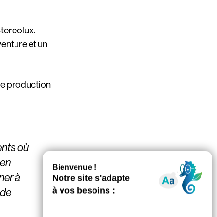
Stereolux.
venture et un
 de production
ents où
 en
ner à
 de