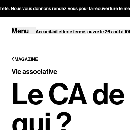
Aller au contenu principal
vous donnons rendez-vous pour la réouverture le mercredi 26 août 
Ouvrir la navigation principale
Menu
Accueil-billetterie fermé, ouvre le 26 août à 10
Ouvrir la navigation principale
Menu
Accueil-billetterie fermé, ouvre le 26 août à 10
Agenda
MAGAZINE
Magazine
Vie associative
Le CA de 
Stereolux
qui ?
Arts & cultur