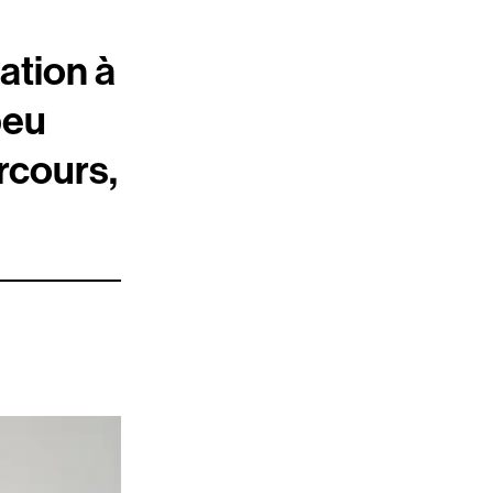
ation à
peu
rcours,