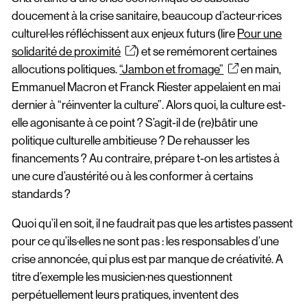
Scopitone
doucement à la crise sanitaire, beaucoup d’acteur·rices
culturel·les réfléchissent aux enjeux futurs (lire
Pour une
Accessibilité
solidarité de proximité
) et se remémorent certaines
allocutions politiques.
“Jambon et fromage”
en main,
Prévention des violences et signalement
Emmanuel Macron et Franck Riester appelaient en mai
Association Songo
dernier à “réinventer la culture”. Alors quoi, la culture est-
elle agonisante à ce point ? S’agit-il de (re)bâtir une
Résidences
politique culturelle ambitieuse ? De rehausser les
financements ? Au contraire, prépare t-on les artistes à
Espace pro
une cure d’austérité ou à les conformer à certains
Partenaires
standards ?
Location / Privatisation
Quoi qu’il en soit, il ne faudrait pas que les artistes passent
pour ce qu’ils·elles ne sont pas : les responsables d’une
crise annoncée, qui plus est par manque de créativité. A
titre d’exemple les musicien·nes questionnent
perpétuellement leurs pratiques, inventent des