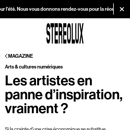
Aller au contenu principal
r l'été. Nous vous donnons rendez-vous pour la réouverture le 
Fer
Agenda
MAGAZINE
Magazine
Arts & cultures numériques
Stereolux
Les artistes en
Arts & cultures
panne d’inspiration,
numériques
vraiment ?
Infos pratiques
Si la crainte d’une crise économique se substitue