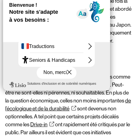
ou
Electric Blockaloo
illustrent une nouvelle fois la
porosité entre musique et univers virtuels. Un sujet abordé
depuis quelques années, par exemple à travers les
concerts de la fictive
Hastune Miku
, star pop au Japon.
De quoi montrer que les arts numériques intrinsèquement
transdisciplinaires auront un rôle essentiel à jouer.
Des expérimentations artistiques
Alors bien sûr les exemples cités doivent être pris comme
des expériences et être observées telles quelles. Peut-
être ne sont-elles ni pérennes, ni souhaitables. En plus de
la question économique, celles non moins importantes
de
l’écologique et de la durabilité
sont devenus non
optionnelles. A tel point que certains projets décalés
comme les
Drive-in
ont rapidement été critiqués par le
public. Par ailleurs il est évident que ces initiatives