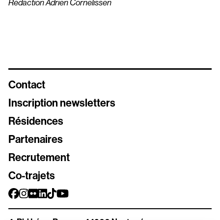
Rédaction Adrien Cornelissen
Contact
Inscription newsletters
Résidences
Newsletters
Partenaires
Inscrivez vous aux différentes newsletters de Stereolux
Recrutement
Carte Stereolux
Co-trajets
Abonnez-vous !
Bon cadeau