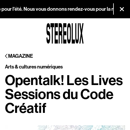
Aller au contenu principal
 pour l'été. Nous vous donnons rendez-vous pour la réouvertur
Fer
Agenda
MAGAZINE
Magazine
Arts & cultures numériques
Stereolux
Opentalk! Les Lives
Arts & cultures
Sessions du Code
numériques
Créatif
Infos pratiques