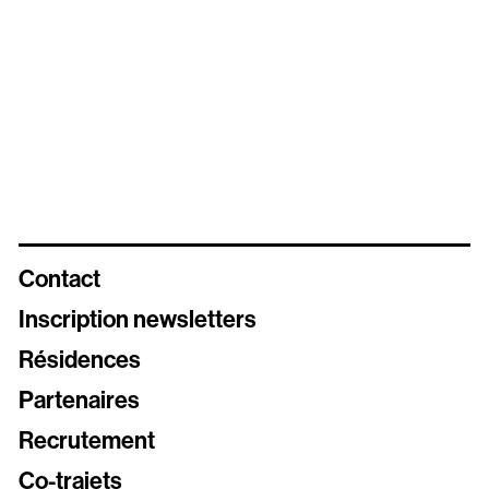
Contact
Inscription newsletters
Résidences
Newsletters
Partenaires
Inscrivez vous aux différentes newsletters de Stereolux
Recrutement
Carte Stereolux
Co-trajets