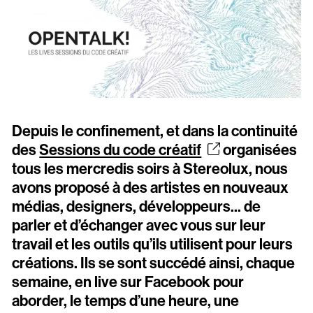
Scopitone
Accessibilité
Prévention des violences et signalement
Association Songo
Depuis le confinement, et dans la continuité
Résidences
des
Sessions du code créatif
organisées
Espace pro
tous les mercredis soirs à Stereolux, nous
avons proposé à des artistes en nouveaux
Partenaires
médias, designers, développeurs... de
Location / Privatisation
parler et d’échanger avec vous sur leur
travail et les outils qu’ils utilisent pour leurs
créations. Ils se sont succédé ainsi, chaque
semaine, en live sur Facebook pour
aborder, le temps d’une heure, une