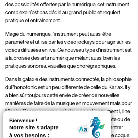
des possibilités offertes par le numérique, cet instrument
complexe n’est pas dédié au grand public et requiert
pratique et entraînement.
Magie du numérique, l'instrument peut aussi être
paramétré et utilisé par les video jockeys pour agir sur les
vidéos diffusées en live. Ce nouveau type d'instrument est
à la croisée des arts numérique mêlant aussi bien les
pratiques sonores, visuelles que chorégraphiques.
Dans la galaxie des instruments connectés, la philosophie
duPhonotonic est un peu différente de celle du Karlax. Il y
a bien sûr toujours cette envie de créer de nouvelles
manières de faire de la musique en mouvement mais pour
Nicolas Rasamimanana, créateur de cet instrument1, il ne
s’agit pas de chercher « le contrôle de chaque note ou de
chaque amplitude», mais davantage de se concentrer
« sur le flux musical et l’interprétation ». Dans cette coque