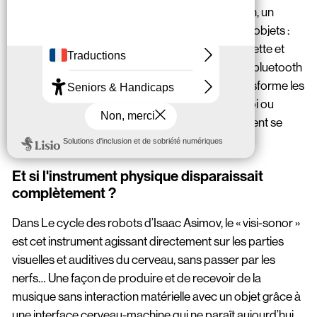
à la forme de polyèdre que l’on tient dans la main, un
capteur est placé et peut être mis dans d’autres objets :
« On peut par exemple le glisser dans sa chaussette et
danser pour faire de la musique ». Connecté via bluetooth
à un téléphone ou à une tablette, le capteur transforme les
données de mouvements en sons. Prêt à l’emploi ou
programmable, le Phonotonic pourrait rapidement se
retrouver sur les pistes de danse.
Et si l'instrument physique disparaissait
complètement ?
Dans Le cycle des robots d’Isaac Asimov, le « visi-sonor »
est cet instrument agissant directement sur les parties
visuelles et auditives du cerveau, sans passer par les
nerfs… Une façon de produire et de recevoir de la
musique sans interaction matérielle avec un objet grâce à
une interface cerveau-machine qui ne paraît aujourd’hui