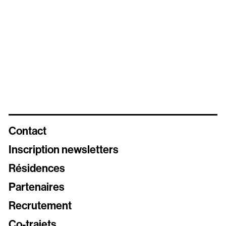
Contact
Inscription newsletters
Résidences
Newsletters
Partenaires
Inscrivez vous aux différentes newsletters de Stereolux
Recrutement
Carte Stereolux
Co-trajets