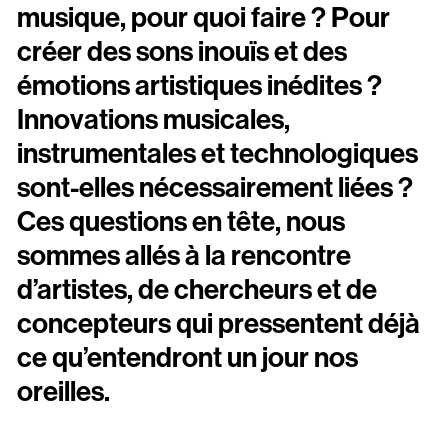
Scopitone
musique, pour quoi faire ? Pour
créer des sons inouïs et des
Accessibilité
émotions artistiques inédites ?
Prévention des violences et signalement
Innovations musicales,
instrumentales et technologiques
Association Songo
sont-elles nécessairement liées ?
Résidences
Ces questions en tête, nous
Espace pro
sommes allés à la rencontre
Partenaires
d’artistes, de chercheurs et de
Location / Privatisation
concepteurs qui pressentent déjà
ce qu’entendront un jour nos
oreilles.