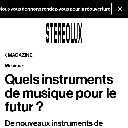
Aller au contenu principal
s vous donnons rendez-vous pour la réouverture le mercredi 26
Fer
Agenda
MAGAZINE
Magazine
Musique
Stereolux
Quels instruments
Arts & cultures
de musique pour le
numériques
futur ?
Infos pratiques
De nouveaux instruments de