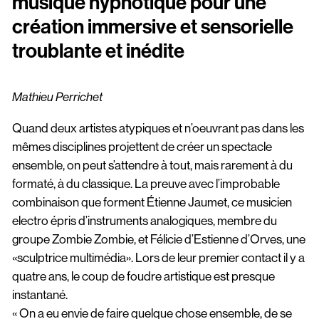
Scopitone
musique hypnotique pour une
création immersive et sensorielle
troublante et inédite
Accessibilité
Prévention des violences et signalement
Mathieu Perrichet
Association Songo
Quand deux artistes atypiques et n’oeuvrant pas dans les
Résidences
mêmes disciplines projettent de créer un spectacle
ensemble, on peut s’attendre à tout, mais rarement à du
Espace pro
formaté, à du classique. La preuve avec l’improbable
Partenaires
combinaison que forment Étienne Jaumet, ce musicien
electro épris d’instruments analogiques, membre du
Location / Privatisation
groupe Zombie Zombie, et Félicie d’Estienne d’Orves, une
«sculptrice multimédia». Lors de leur premier contact il y a
quatre ans, le coup de foudre artistique est presque
instantané.
« On a eu envie de faire quelque chose ensemble, de se