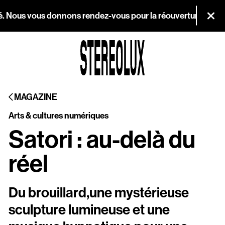
Aller au contenu principal
té. Nous vous donnons rendez-vous pour la réouverture le merc
Fer
Agenda
MAGAZINE
Magazine
Arts & cultures numériques
Stereolux
Satori : au-delà du
Arts & cultures
réel
numériques
Du brouillard,une mystérieuse
Infos pratiques
sculpture lumineuse et une