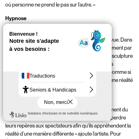
où personne ne prend le pas sur l’autre. »
Hypnose
« La découverte du satori dépend d’un état de
concentration ou d’un changement de point de vue. Dans
le spectacle, la concentration se fait progressivement par
la lumière et la musique pour percevoir la même sculpture
sous différentes mises en lumière ou orientations
scéniques » détaille Félicie d’Estienne d’Orves. Comme si
l’oeuvre devenait, au final, la porte d’entrée vers une réalité
nouvelle.
La volonté affichée par le duo est « d’arriver à un
basculement progressif de perception à un moment du
spectacle. Idéalement, nous souhaiterions faire perdre
leurs repères aux spectateurs afin qu’ils appréhendent la
réalité d’une manière différente » ajoute l’artiste. Pour