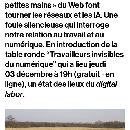
Scopitone
petites mains » du Web font
tourner les réseaux et les IA. Une
Accessibilité
foule silencieuse qui interroge
Prévention des violences et signalement
notre relation au travail et au
numérique. En introduction de
la
Association Songo
table ronde “Travailleurs invisibles
Résidences
du numérique”
qui a lieu jeudi
Espace pro
03 décembre à 19h (gratuit - en
Partenaires
ligne), un état des lieux du
digital
Location / Privatisation
.
labor