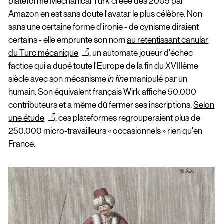
plateforme Mechanical Turk créée dès 2005 par
Amazon en est sans doute l'avatar le plus célèbre. Non
sans une certaine forme d'ironie - de cynisme diraient
certains - elle emprunte son nom
au retentissant canular
du Turc mécanique
, un automate joueur d'échec
factice qui a dupé toute l'Europe de la fin du XVIIIème
siècle avec son mécanisme
manipulé par un
in fine
humain. Son équivalent français Wirk affiche 50.000
contributeurs et a même dû fermer ses inscriptions.
Selon
une étude
, ces plateformes regrouperaient plus de
250.000 micro-travailleurs « occasionnels » rien qu'en
France.