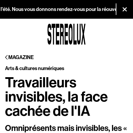
Aller au contenu principal
té. Nous vous donnons rendez-vous pour la réouverture le merc
Fer
Agenda
MAGAZINE
Magazine
Arts & cultures numériques
Stereolux
Travailleurs
Arts & cultures
invisibles, la face
numériques
cachée de l'IA
Infos pratiques
Omniprésents mais invisibles, les «