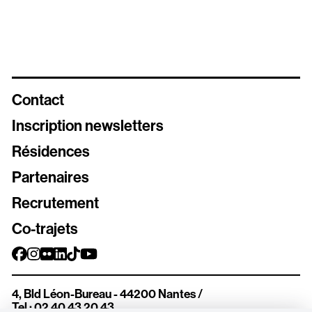
Contact
Inscription newsletters
Résidences
Newsletters
Partenaires
Inscrivez vous aux différentes newsletters de Stereolux
Recrutement
Carte Stereolux
Co-trajets
Abonnez-vous !
Bon cadeau
4, Bld Léon-Bureau - 44200 Nantes
/
Offrez à vos proches de beaux moments à Stereolux
Tel : 02 40 43 20 43