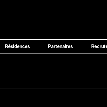
Résidences
Partenaires
Recrut
Carte Stereolux
Abonnez-vous !