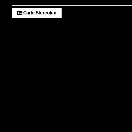
numériques
Carte Stereolux
Infos pratiqu
Scopitone