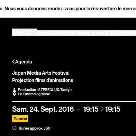
Aller au contenu principal
 vous donnons rendez-vous pour la réouverture le mercredi 26 août
Ouvrir la navigation principale
Menu
Accueil-billetterie fermé, ouvre le 26 août à 10
Ouvrir la navigation principale
Menu
Accueil-billetterie fermé, ouvre le 26 août à 10
Agenda
Agenda
Magazine
Japan Media Arts Festival
Projection films d'animations
Production : STEREOLUX/Songo
Stereolux
Le Cinématographe
à
Sam.
24.
Sept.
2016
19:15
19:15
Arts & cultur
Terminé
durée approx. : 60'