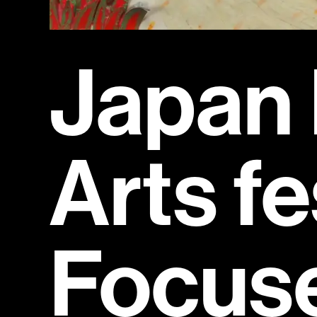
Japan
Arts fe
Focuse