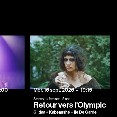
mercredi
septembre
:00
Mer.
16
sept.
2026
19:15
Stereolux fête ses 15 ans
Retour vers l'Olympic
Gildaa + Kabeaushé + Ile De Garde