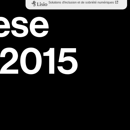
ese
s 2015