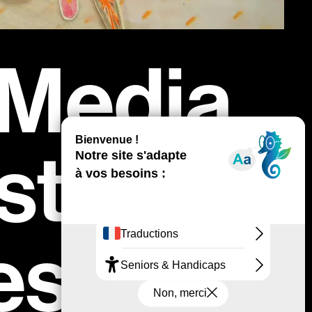
 Media
stival -
s of