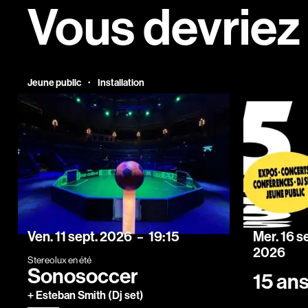
Vous devriez
·
Jeune public
Installation
vendredi
septembre
du
mercredi
au
s
Ven.
11
sept.
2026
19:15
Mer.
16
s
2026
Stereolux en été
Sonosoccer
15 an
+ Esteban Smith (Dj set)