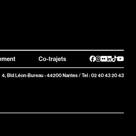
ement
Co-trajets
4, Bld Léon-Bureau - 44200 Nantes
/
Tel : 02 40 43 20 43
Bon cadeau
Offrez à vos proches de beaux moments à