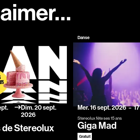
 aimer…
Danse
eptembre
dimanche
septembre
mercredi
septembre
ept.
Dim.
20
sept.
Mer.
16
sept.
2026
17
2026
Stereolux fête ses 15 ans
Giga Mad
s de Stereolux
Gratuit