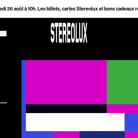
 à 10h.
Les billets, cartes Stereolux et bons cadeaux restent disp
h
h
Accessibilité
Prévention des violen
Association Songo
Résidences
Espace pro
Partenaires
Location / Privatisatio
es