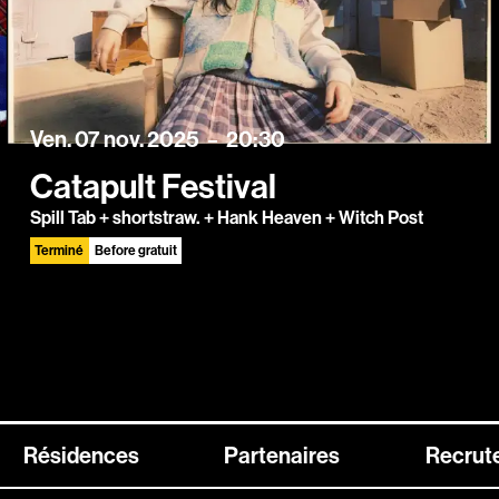
vendredi
novembre
Ven.
07
nov.
2025
20:30
Catapult Festival
Spill Tab + shortstraw. + Hank Heaven + Witch Post
Terminé
Before gratuit
Résidences
Partenaires
Recrut