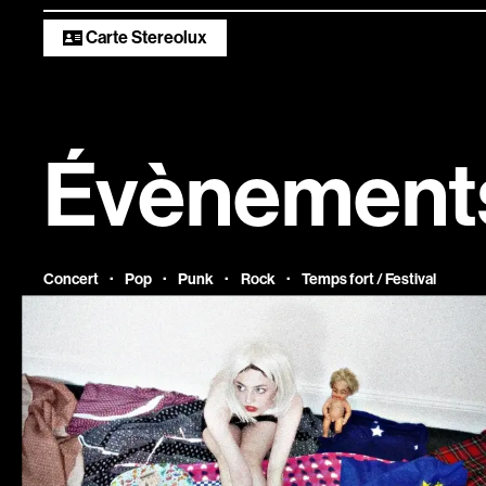
numériques
Carte Stereolux
Infos pratiqu
Évènements
Scopitone
·
·
·
·
Concert
Pop
Punk
Rock
Temps fort / Festival