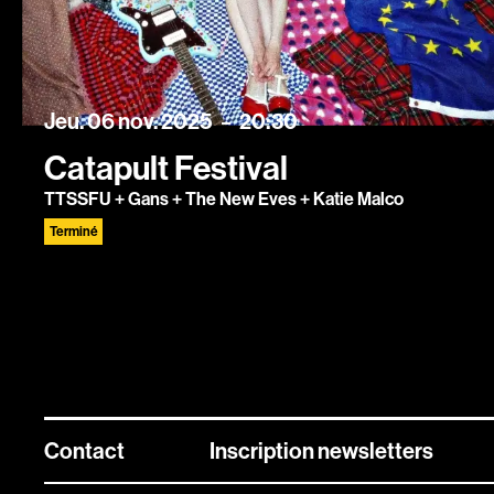
jeudi
novembre
Jeu.
06
nov.
2025
20:30
Catapult Festival
TTSSFU + Gans + The New Eves + Katie Malco
Terminé
Contact
Inscription newsletters