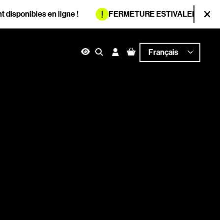
Information :
ponibles en ligne !
FERMETURE ESTIVALE
L'accueil-bil
Fer
ces et signalement
n