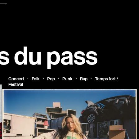
es
 du pass
·
·
·
·
·
Concert
Folk
Pop
Punk
Rap
Temps fort /
Festival