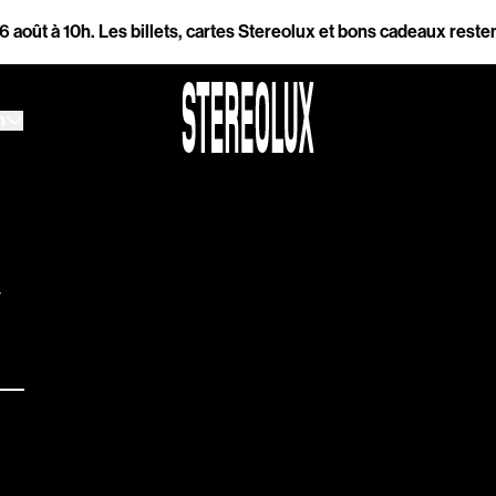
t à 10h.
Les billets, cartes Stereolux et bons cadeaux restent dis
h
h
Accessibilité
Prévention des violen
Association Songo
Résidences
+
Espace pro
Partenaires
Location / Privatisatio
es