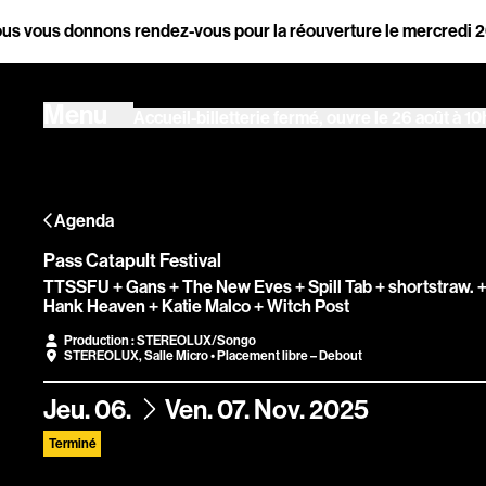
Aller au contenu principal
s vous donnons rendez-vous pour la réouverture le mercredi 26 aoû
Ouvrir la navigation principale
Menu
Accueil-billetterie fermé, ouvre le 26 août à 10
Ouvrir la navigation principale
Menu
Accueil-billetterie fermé, ouvre le 26 août à 10
Agenda
Agenda
Magazine
Pass Catapult Festival
TTSSFU + Gans + The New Eves + Spill Tab + shortstraw. 
Hank Heaven + Katie Malco + Witch Post
Stereolux
Production : STEREOLUX/Songo
STEREOLUX
,
Salle Micro
• Placement libre – Debout
du
au
Jeu.
06.
Ven.
07.
Nov.
2025
Arts & cultur
Terminé