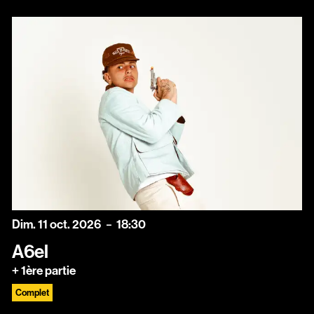
dimanche
octobre
Dim.
11
oct.
2026
18:30
A6el
+ 1ère partie
Complet