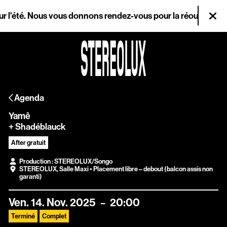
Aller au contenu principal
'été. Nous vous donnons rendez-vous pour la réouverture le me
Fer
Agenda
Agenda
Magazine
Yamê
Stereolux
+ Shadéblauck
After gratuit
Arts & cultures
Production : STEREOLUX/Songo
STEREOLUX
,
Salle Maxi
• Placement libre – debout (balcon assis non
numériques
garanti)
Infos pratiques
Ven.
14.
Nov.
2025
20:00
Terminé
Complet