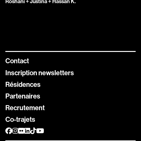
Roshani + Justina + Hassan K.
Contact
Inscription newsletters
Résidences
Newsletters
Partenaires
Inscrivez vous aux différentes newsletters de Stereolux
Recrutement
Carte Stereolux
Co-trajets
Abonnez-vous !