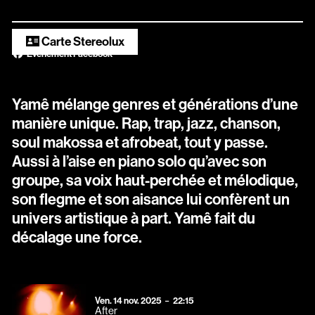
Scopitone
Carte Stereolux
Accessibilité
Évènement Facebook
Prévention des violences et signalement
Yamê mélange genres et générations d’une
Association Songo
manière unique. Rap, trap, jazz, chanson,
Résidences
soul makossa et afrobeat, tout y passe.
Aussi à l’aise en piano solo qu’avec son
Espace pro
groupe, sa voix haut-perchée et mélodique,
Partenaires
son flegme et son aisance lui confèrent un
univers artistique à part. Yamê fait du
Location / Privatisation
décalage une force.
vendredi
novembre
Ven.
14
nov.
2025
22:15
After