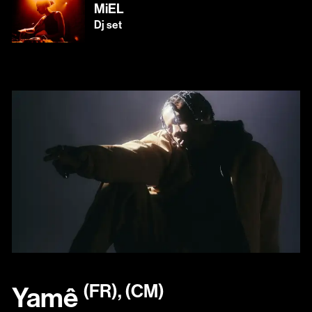
MiEL
Dj set
(FR), (CM)
Yamê