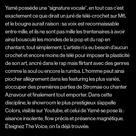
Yamê possède une “signature vocale”, en tout cas c’est
exactement ce que dirait un juré de télé-crochet sur M6,
et le bougre aurait raison : sa voix est reconnaissable
entre mille, et ils ne sont pas mille les trentenaires à avoir
ainsi bousculé les mondes de la pop et du rap en
chantant, tout simplement. L’artiste n’a eu besoin d’aucun
crochet et encore moins de télé pour imposer la plasticité
de son art, ancré dans le rap mais flirtant avec des genres
comme la soul ou encore la rumba. L’homme peut ainsi
piocher allègrement dans les featuring les plus variés,
s’occuper des premières parties de Stromae ou chanter
Aznavour et finalement tout emporter. Dans cette
discipline, le showroom le plus prestigieux s’appelle
Colors, visible sur Youtube, et celui de Yamê se pose là :
aisance insolente, flow précis et présence magnétique.
Éteignez The Voice, on l’a déjà trouvée.