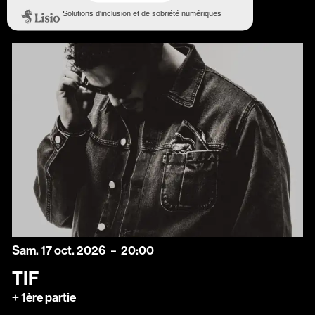
samedi
octobre
Sam.
17
oct.
2026
20:00
TIF
+ 1ère partie