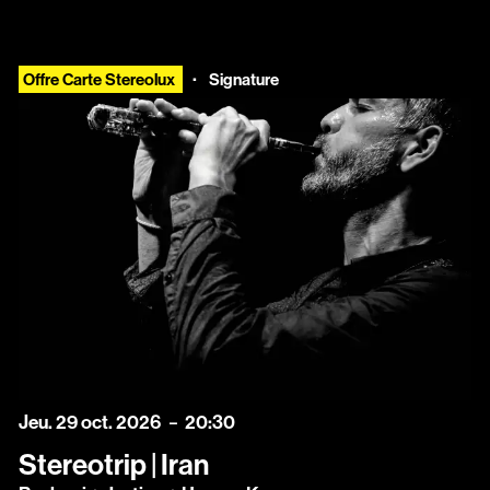
·
Offre Carte Stereolux
Signature
jeudi
octobre
Jeu.
29
oct.
2026
20:30
Stereotrip | Iran