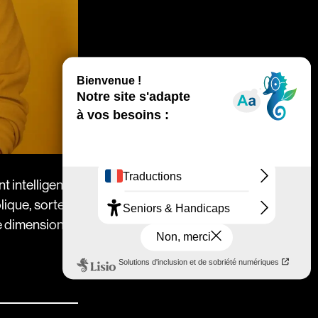
t intelligence
olique, sorte
e dimension