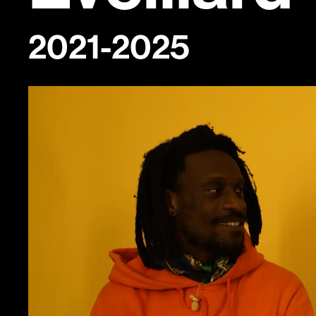
numériques
2021-2025
Infos pratiqu
Scopitone