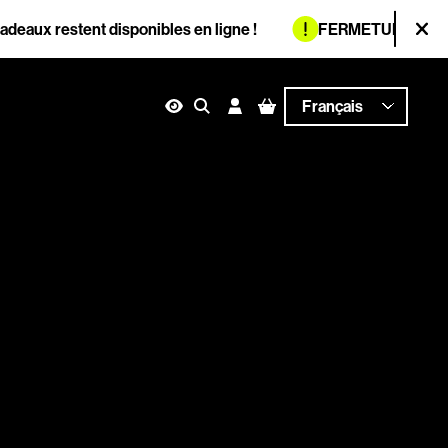
Information :
ux restent disponibles en ligne !
FERMETURE ESTIVAL
Fer
ces et signalement
n