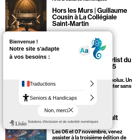
Hors les Murs | Guillaume
Cousin à La Collégiale
Saint-Martin
Playlist
Playlist n°34 : La playlist du
mois — octobre 2025
Chaque mois, retrouvez la
sélection de l’équipe Stereolux. Un
concentré de soleil à écouter sans
modération !
Playlist
Playlist n°33 : Catapult
Festival
Les 06 et 07 novembre, venez
assister à la troisième édition de